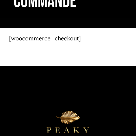
commande
[woocommerce_checkout]